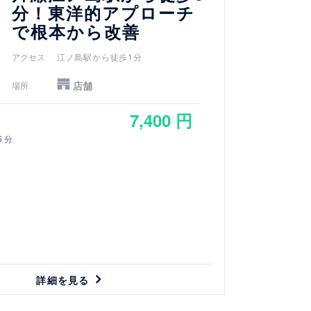
分！東洋的アプローチ
で根本から改善
アクセス
江ノ島駅から徒歩1分
店舗
場所
7,400 円
5 分
詳細を見る