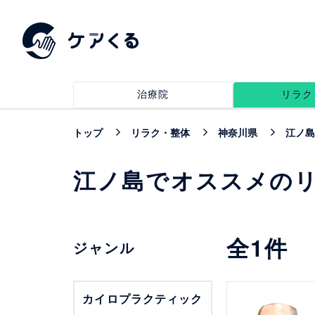
治療院
リラク
トップ
リラク・整体
神奈川県
江ノ島
江ノ島でオススメの
全
1
件
ジャンル
詳細を見る
カイロプラクティック