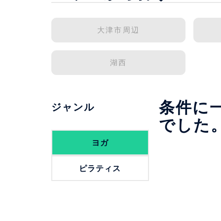
大津市周辺
湖西
条件に
ジャンル
でした
ヨガ
ピラティス