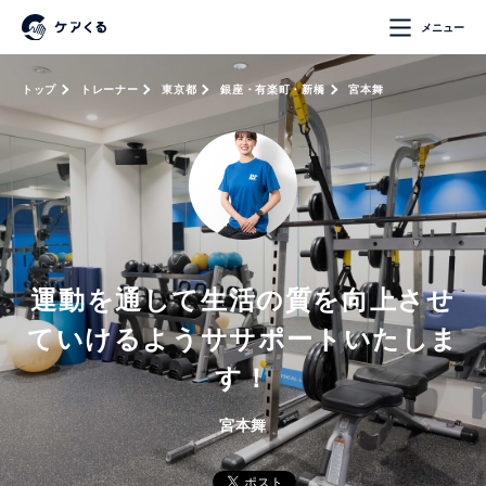
メニュー
トップ
トレーナー
東京都
銀座・有楽町・新橋
宮本舞
運動を通して生活の質を向上させ
ていけるようササポートいたしま
す！
宮本舞