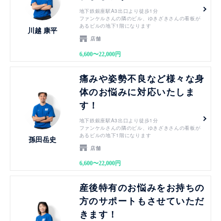
地下鉄銀座駅A3出口より徒歩1分
ファンケルさんの隣のビル、ゆきざきさんの看板が
あるビルの地下1階になります
川越 康平
店舗
6,600〜22,000円
見る
痛みや姿勢不良など様々な身
体のお悩みに対応いたしま
す！
地下鉄銀座駅A3出口より徒歩1分
ファンケルさんの隣のビル、ゆきざきさんの看板が
あるビルの地下1階になります
孫田岳史
店舗
6,600〜22,000円
見る
産後特有のお悩みをお持ちの
方のサポートもさせていただ
きます！