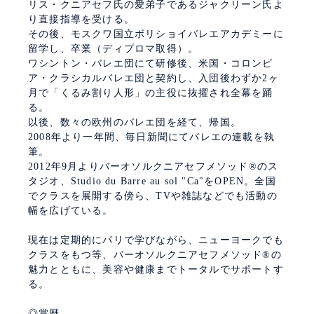
リス・クニアセフ氏の愛弟子であるジャクリーン氏よ
り直接指導を受ける。
その後、モスクワ国立ボリショイバレエアカデミーに
留学し、卒業（ディプロマ取得）。
ワシントン・バレエ団にて研修後、米国・コロンビ
ア・クラシカルバレエ団と契約し、入団後わずか2ヶ
月で「くるみ割り人形」の主役に抜擢され全幕を踊
る。
以後、数々の欧州のバレエ団を経て、帰国。
2008年より一年間、毎日新聞にてバレエの連載を執
筆。
2012年9月よりバーオソルクニアセフメソッド®︎のス
タジオ、Studio du Barre au sol "Ca"をOPEN。全国
でクラスを展開する傍ら、TVや雑誌などでも活動の
幅を広げている。
現在は定期的にパリで学びながら、ニューヨークでも
クラスをもつ等、バーオソルクニアセフメソッド®︎の
魅力とともに、美容や健康までトータルでサポートす
る。
◎賞歴