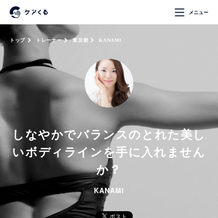
メニュー
トップ
トレーナー
東京都
KANAMI
しなやかでバランスのとれた美し
いボディラインを手に入れません
か？
KANAMI