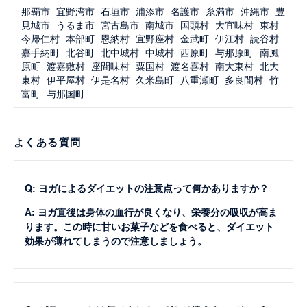
那覇市
宜野湾市
石垣市
浦添市
名護市
糸満市
沖縄市
豊
見城市
うるま市
宮古島市
南城市
国頭村
大宜味村
東村
今帰仁村
本部町
恩納村
宜野座村
金武町
伊江村
読谷村
嘉手納町
北谷町
北中城村
中城村
西原町
与那原町
南風
原町
渡嘉敷村
座間味村
粟国村
渡名喜村
南大東村
北大
東村
伊平屋村
伊是名村
久米島町
八重瀬町
多良間村
竹
富町
与那国町
よくある質問
Q: ヨガによるダイエットの注意点って何かありますか？
A: ヨガ直後は身体の血行が良くなり、栄養分の吸収が高ま
ります。この時に甘いお菓子などを食べると、ダイエット
効果が薄れてしまうので注意しましょう。