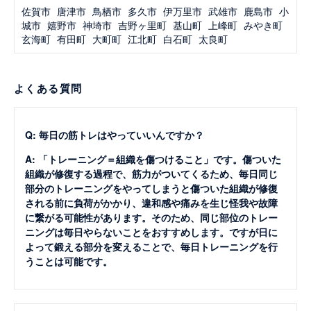
佐賀市
唐津市
鳥栖市
多久市
伊万里市
武雄市
鹿島市
小
城市
嬉野市
神埼市
吉野ヶ里町
基山町
上峰町
みやき町
玄海町
有田町
大町町
江北町
白石町
太良町
よくある質問
Q: 毎日の筋トレはやっていいんですか？
A: 「トレーニング＝組織を傷つけること」です。傷ついた
組織が修復する過程で、筋力がついてくるため、毎日同じ
部分のトレーニングをやってしまうと傷ついた組織が修復
される前に負荷がかかり、違和感や痛みを生じ怪我や故障
に繋がる可能性があります。そのため、同じ部位のトレー
ニングは毎日やらないことをおすすめします。ですが日に
よって鍛える部分を変えることで、毎日トレーニングを行
うことは可能です。