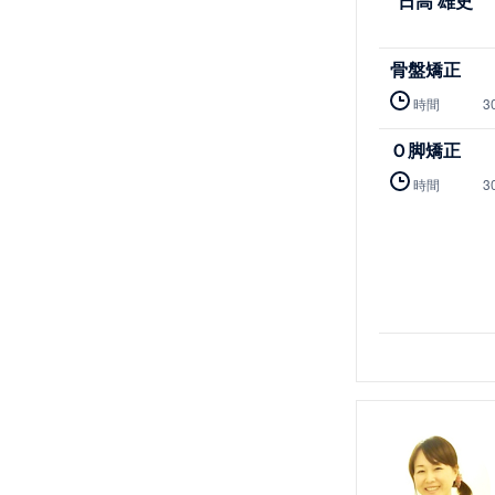
日高 雄史
骨盤矯正
時間
3
Ｏ脚矯正
時間
3
詳細を見る