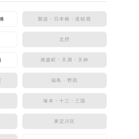
橋
難波・日本橋・道頓堀
北摂
橋
南森町・天満・天神
宮
福島・野田
塚本・十三・三国
東淀川区