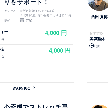
りをサポート！
アクセス
大阪市営地下鉄 四つ橋線
「北加賀屋」駅1番出口より徒歩10分
西田 貴博
店舗
場所
4,000 円
ティー
おすすめ
美容整体
0 分
時間
4,000 円
手技
0 分
詳細を見る
詳細を見る
心斎橋でストレッチ専