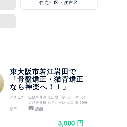
住之江区・住吉区
東大阪市若江岩田で
「骨盤矯正・猫背矯正
なら神楽へ！！」
アクセス
近鉄奈良線 若江岩田駅 出口 車 5分
近鉄奈良線 八戸ノ里駅 出口 車 10分
店舗
場所
3,000 円