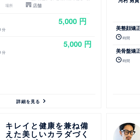
河村 勇貴
スーパーマルナカさん向かい
店舗
場所
5,000 円
美整顔矯
0 分
時間
5,000 円
美骨盤矯
0 分
時間
詳細を見る
詳細を見る
キレイと健康を兼ね備
えた美しいカラダづく