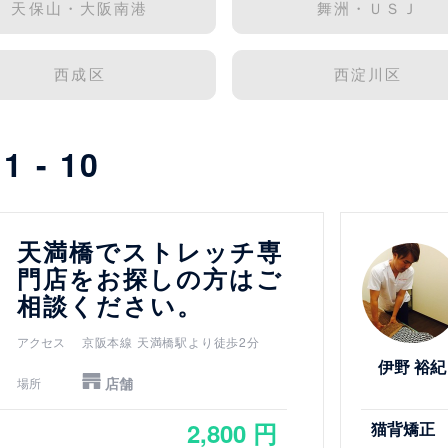
天保山・大阪南港
舞洲・ＵＳＪ
西成区
西淀川区
中
1 - 10
詳細を見る
天満橋でストレッチ専
門店をお探しの方はご
相談ください。
アクセス
京阪本線 天満橋駅より徒歩2分
伊野 裕紀
店舗
場所
2,800 円
猫背矯正