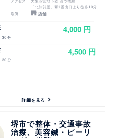
アクセス
大阪市営地下鉄 四つ橋線
「北加賀屋」駅1番出口より徒歩10分
店舗
場所
4,000 円
正
30 分
4,500 円
正
30 分
詳細を見る
堺市で整体・交通事故
治療、美容鍼・ピーリ