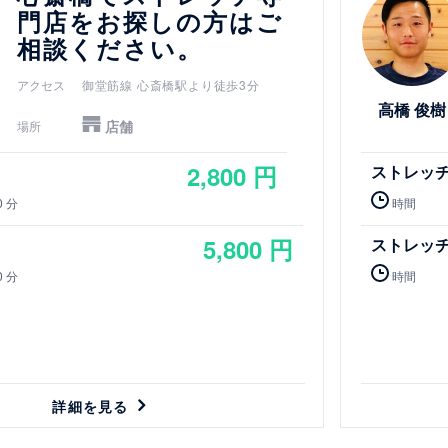
門店をお探しの方はご
相談ください。
アクセス
御堂筋線 心斎橋駅より徒歩3分
高橋 俊樹
店舗
場所
2,800 円
ストレッ
0 分
時間
5,800 円
ストレッ
0 分
時間
詳細を見る