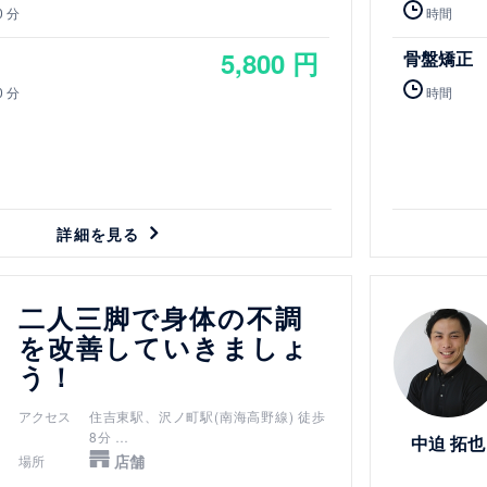
0 分
時間
5,800 円
骨盤矯正
0 分
時間
詳細を見る
詳細を見る
二人三脚で身体の不調
を改善していきましょ
う！
アクセス
住吉東駅、沢ノ町駅(南海高野線) 徒歩
8分
中迫 拓也
長居駅(JR阪和線、地下鉄御堂筋線)
店舗
場所
徒歩10分