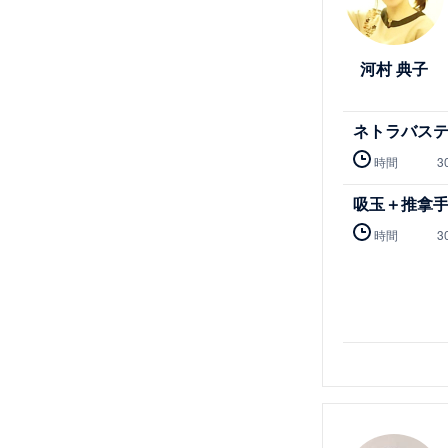
河村 典子
ネトラバス
時間
3
吸玉＋推拿
時間
3
詳細を見る