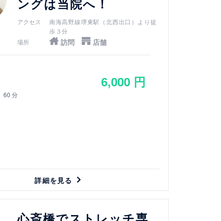
ングは当院へ！
アクセス
南海高野線堺東駅（北西出口）より徒
歩３分
訪問
店舗
場所
6,000 円
60 分
詳細を見る
心斎橋でストレッチ専