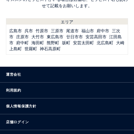
せて記載をお願いします。
エリア
広島市
呉市
竹原市
三原市
尾道市
福山市
府中市
三次
市
庄原市
大竹市
東広島市
廿日市市
安芸高田市
江田島
市
府中町
海田町
熊野町
坂町
安芸太田町
北広島町
大崎
上島町
世羅町
神石高原町
運営会社
利用規約
個人情報保護方針
店舗ログイン