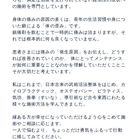
の施術を専門としています。
身体の痛みの原因の多くは、長年の生活習慣や身につ
いた癖による「体の歪み」です。
鎮痛剤を飲むことで一時的に痛みは治まりますが、そ
れでは根本的に何も良くなっていません。
患者さまには痛みの「発生原因」をお伝えし、どうす
れば改善されていくのか、 体にとってメンテナンス
が如何に重要なことなのかを理解していただくことこ
そが大切だと考えています。
私はこれまで、日本古来の武術活法整体をはじめ、カ
イロプラクティック、オステオパシー、ピラティス、
気功、推拳（すいな）、導引術など古今東西にわたる
様々な施術方法を学んできました。
縁ある方が幸せになっていただけるよう心をこめて施
術やご相談に応じます。
一人で悩むより、 ちょっとだけ勇気をふるって行動
に移してみてください。