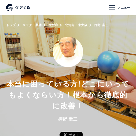
メニュー
トップ
リラク・整体
大阪府
北河内・東大阪
押野 圭三
本当に困っている方!どこにいって
もよくならい方！根本から徹底的
に改善！
押野 圭三