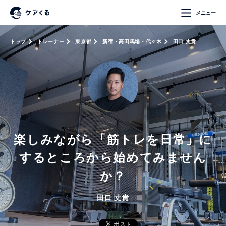
メニュー
トップ
トレーナー
東京都
新宿・高田馬場・代々木
田口 丈貴
楽しみながら「筋トレを日常」に
するところから始めてみません
か？
田口 丈貴