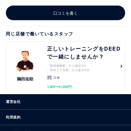
口コミを書く
同じ店舗で働いているスタッフ
見る
正しいトレーニングをDEED
で一緒にしませんか？
「新宿御苑駅」から徒歩5分
「四谷三丁目駅」から徒歩5分
店舗
鶴田佑助
5,000〜62,000円
運営会社
利用規約