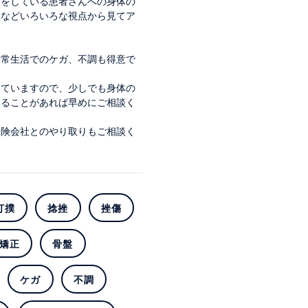
ツをしている患者さんへの身体の
置などいろいろな視点から見てア
日常生活でのケガ、不調も得意で
していますので、少しでも身体の
じることがあれば早めにご相談く
保険会社とのやり取りもご相談く
打撲
捻挫
挫傷
矯正
骨盤
ケガ
不調