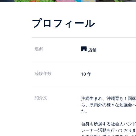
プロフィール
場所
店舗
経験年数
10 年
紹介文
沖縄生まれ、沖縄育ち！国
ら、県内外の様々な勉強会
た。
自身も所属する社会人ハン
レーナー活動も行っており