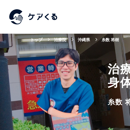
トップ
治療院
沖縄県
糸数 将樹
治
身
糸数 