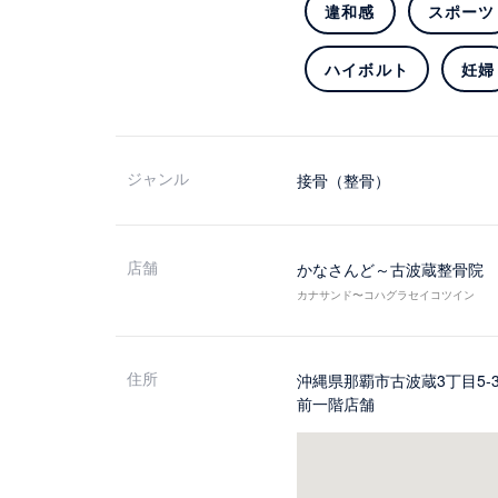
違和感
スポーツ
ハイボルト
妊婦
ジャンル
接骨（整骨）
店舗
かなさんど～古波蔵整骨院
カナサンド〜コハグラセイコツイン
住所
沖縄県那覇市古波蔵3丁目5-
前一階店舗