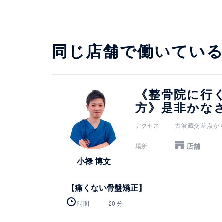
同じ店舗で働いてい
詳細を見る
《整骨院に行
方》是非かな
アクセス
古波蔵交差点か
店舗
場所
小禄 博文
【痛くない骨盤矯正】
時間
20 分