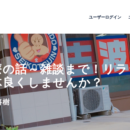
ユーザーログイン
療の話～雑談まで！リラ
体良くしませんか？
将樹