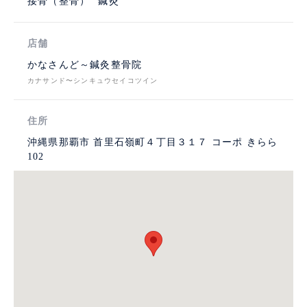
接骨（整骨）
鍼灸
店舗
かなさんど～鍼灸整骨院
カナサンド〜シンキュウセイコツイン
住所
沖縄県那覇市 首里石嶺町４丁目３１７ コーポ きらら
102