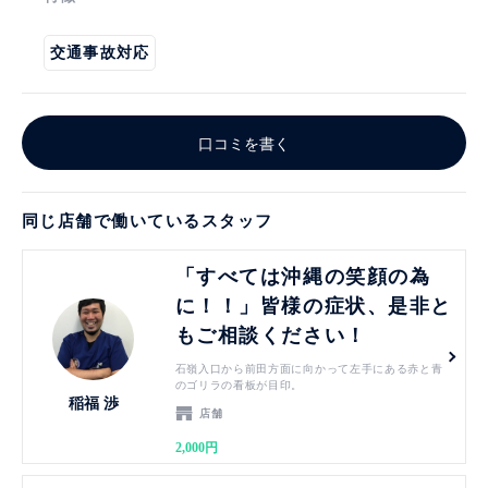
交通事故対応
口コミを書く
同じ店舗で働いているスタッフ
見る
「すべては沖縄の笑顔の為
に！！」皆様の症状、是非と
もご相談ください！
石嶺入口から前田方面に向かって左手にある赤と青
のゴリラの看板が目印。
稲福 渉
店舗
2,000円
見る