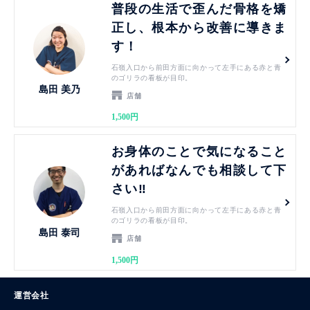
普段の生活で歪んだ骨格を矯
正し、根本から改善に導きま
す！
石嶺入口から前田方面に向かって左手にある赤と青
のゴリラの看板が目印。
島田 美乃
店舗
1,500円
見る
お身体のことで気になること
があればなんでも相談して下
さい‼︎
石嶺入口から前田方面に向かって左手にある赤と青
のゴリラの看板が目印。
島田 泰司
店舗
1,500円
運営会社