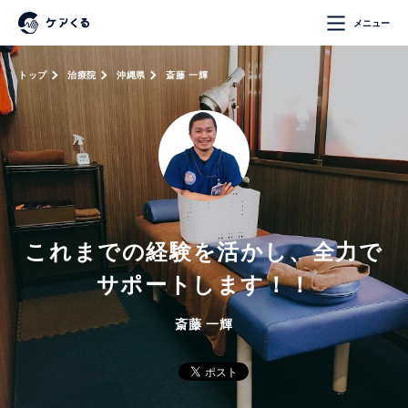
メニュー
トップ
治療院
沖縄県
斎藤 一輝
これまでの経験を活かし、全力で
サポートします！！
斎藤 一輝