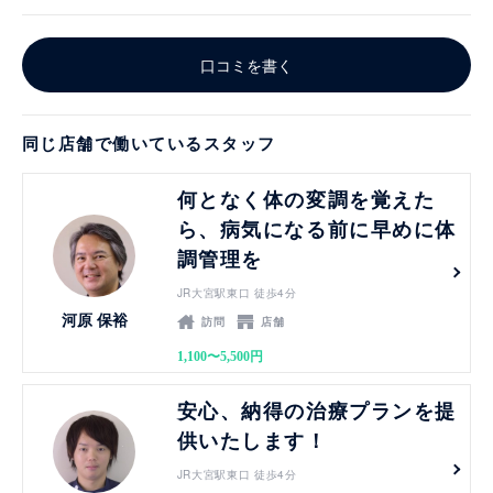
口コミを書く
同じ店舗で働いているスタッフ
見る
何となく体の変調を覚えた
ら、病気になる前に早めに体
調管理を
JR大宮駅東口 徒歩4分
河原 保裕
訪問
店舗
1,100〜5,500円
見る
安心、納得の治療プランを提
供いたします！
JR大宮駅東口 徒歩4分