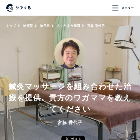
メニュー
トップ
治療院
埼玉県
さいたま市周辺
宮脇 香代子
鍼灸マッサージを組み合わせた治
療を提供。貴方のワガママを教え
てください
宮脇 香代子