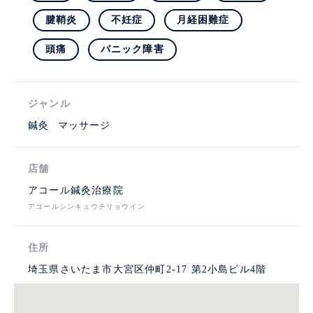
腱鞘炎
不妊症
月経困難症
頭痛
パニック障害
ジャンル
鍼灸
マッサージ
店舗
アコール鍼灸治療院
アコールシンキュウチリョウイン
住所
埼玉県さいたま市大宮区仲町2-17 第2小島ビル4階