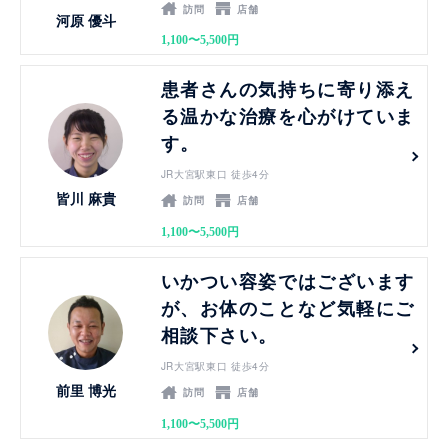
訪問
店舗
河原 優斗
1,100〜5,500円
見る
患者さんの気持ちに寄り添え
る温かな治療を心がけていま
す。
JR大宮駅東口 徒歩4分
皆川 麻貴
訪問
店舗
1,100〜5,500円
見る
いかつい容姿ではございます
が、お体のことなど気軽にご
相談下さい。
JR大宮駅東口 徒歩4分
前里 博光
訪問
店舗
1,100〜5,500円