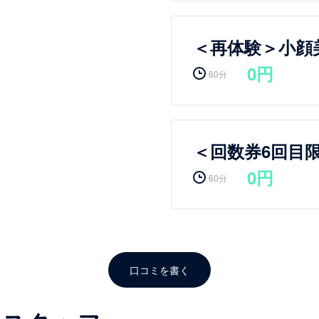
＜再体験＞小顔
0円
60分
＜回数券6回目
0円
60分
口コミを書く