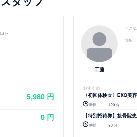
るスタッフ
詳細を見る
アクセ
歩4分
8分
場所
工藤
おすすめ
5,980 円
〈初回体験☆〉EXO美
時間
120 分
0 円
【特別招待券】接骨院患
時間
90 分