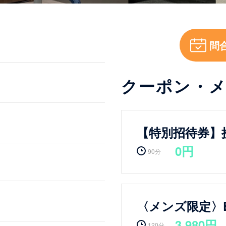
問
クーポン・
【特別招待券】
0円
90分
〈メンズ限定〉
3,980円
120分