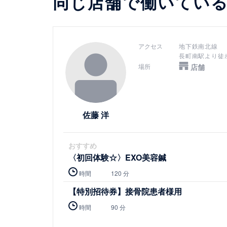
同じ店舗で働いてい
詳細を見る
アクセス
地下鉄南北線
長町南駅より徒
長町駅より徒歩
店舗
場所
佐藤 洋
おすすめ
〈初回体験☆〉EXO美容鍼
時間
120 分
【特別招待券】接骨院患者様用
時間
90 分