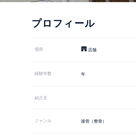
プロフィール
場所
店舗
経験年数
年
紹介文
ジャンル
接骨（整骨）