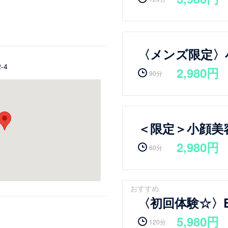
〈メンズ限定〉
-4
2,980円
90分
＜限定＞小顔美
2,980円
60分
おすすめ
〈初回体験☆〉
5,980円
120分