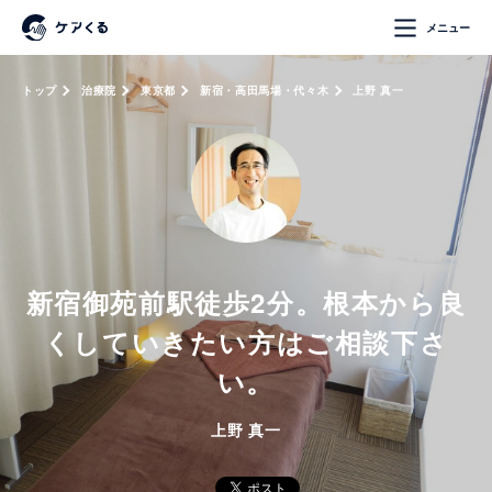
メニュー
トップ
治療院
東京都
新宿・高田馬場・代々木
上野 真一
新宿御苑前駅徒歩2分。根本から良
くしていきたい方はご相談下さ
い。
上野 真一