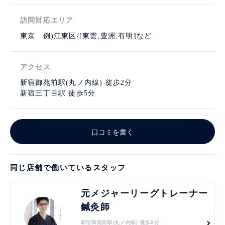
訪問対応エリア
東京 例)江東区/[東雲,豊洲,有明]など
アクセス
新宿御苑前駅(丸ノ内線) 徒歩2分
新宿三丁目駅 徒歩5分
口コミを書く
同じ店舗で働いているスタッフ
見る
元メジャーリーグトレーナー
鍼灸師
新宿御苑前駅(丸ノ内線) 徒歩2分