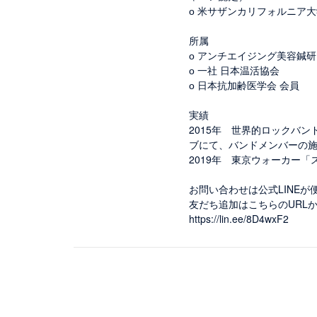
о 米サザンカリフォルニア
所属
о アンチエイジング美容鍼
о 一社 日本温活協会
о 日本抗加齢医学会 会員
実績
2015年 世界的ロックバンド
ブにて、バンドメンバーの
2019年 東京ウォーカー
お問い合わせは公式LINEが
友だち追加はこちらのURL
https://lin.ee/8D4wxF2