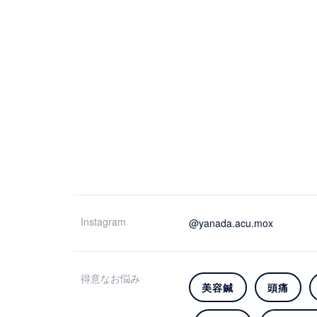
Instagram
@yanada.acu.mox
得意なお悩み
美容鍼
頭痛