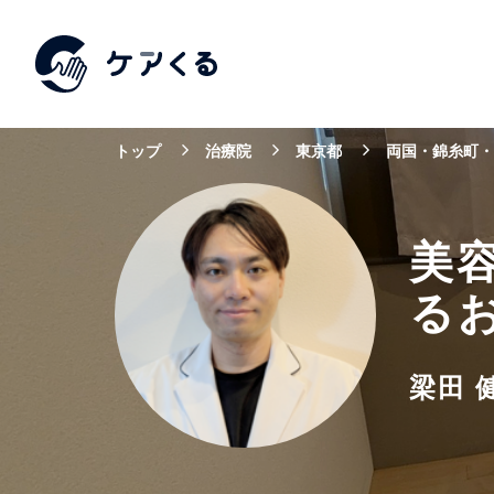
トップ
治療院
東京都
両国・錦糸町・
美
る
梁田 