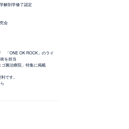
大学解剖学修了認定
研究会
 「ONE OK ROCK」のライ
施術を担当
「スゴ腕治療院」特集に掲載
便利です。
から