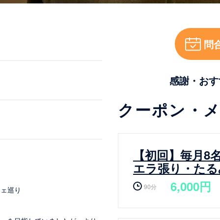
問
感謝・おす
クーポン・
【初回】毎月8
エラ張り・たる
6,000円
90分
フェ巡り