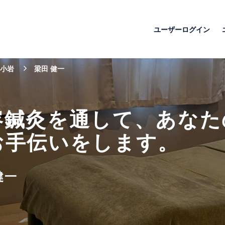
ユーザーログイン
小岩
梁田 健一
容鍼灸を通して、あなた
お手伝いをします。
健一