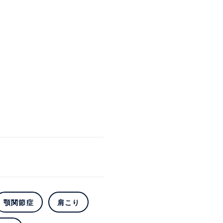
顎関節症
肩こり