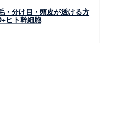
毛・分け目・頭皮が透ける方
D+ヒト幹細胞