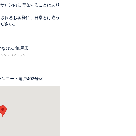
がサロン内に滞在することはあり
店されるお客様に、日常とは違う
ください。
やなけん 亀戸店
ケン カメイドテン
グランコート亀戸402号室