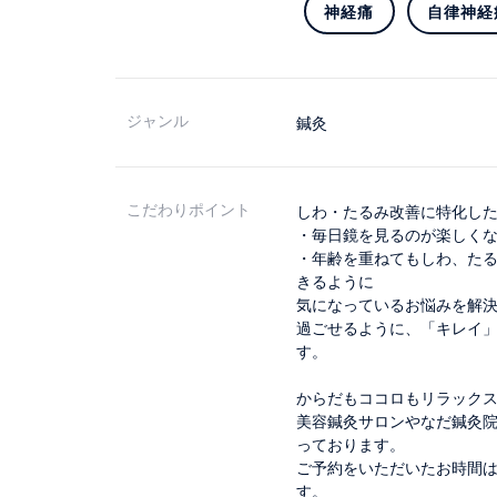
神経痛
自律神経
ジャンル
鍼灸
こだわりポイント
しわ・たるみ改善に特化し
・毎日鏡を見るのが楽しく
・年齢を重ねてもしわ、た
きるように
気になっているお悩みを解
過ごせるように、「キレイ
す。
からだもココロもリラック
美容鍼灸サロンやなだ鍼灸
っております。
ご予約をいただいたお時間
す。