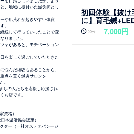
ナーを目指していましたが、より
いと、地域に根付いた鍼灸師とし
初回体験【抜け
。
に】育毛鍼+LE
ピーや肌荒れが起きやすい体質
ます。
7,000円
90分
、継続して行っていったことで変
になりました。
やツヤがあると、モチベーション
毎日を楽しく過ごしていただきた
ーに悩んだ経験もあることから、
も重点を置く鍼灸サロンを
した。
、まちの人たちを応援し応援され
いくお店です。
国家資格）
社日本温活協会認定）
ラクター（一社オステオパシージ