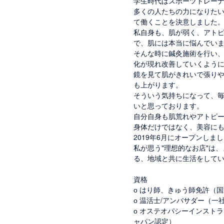
学生時代はスポーツトレー
多くの人たちの力になりた
て働くことを決意しました
私自身も、肌が弱く、アト
で、肌には本当に悩んでい
そんな時に鍼灸施術を行い
化が現れ改善していくよう
鏡を見て肌がきれいで張り
も上がります。
そういう気持ちになって、
いと思っております。
自分自身も肌荒れやアトピ
身体だけではなく、美容に
2019年6月にオープンしま
私が思う"理想的なお店"は
る、地域と共に生活をして
資格
о はり師、きゅう師免許（
о 温活士/アンバサダー（一
о オステオパシーインスト
ャパン認定）