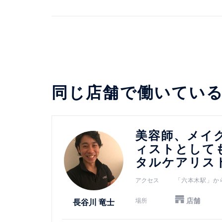
同じ店舗で働いてい
詳細を見る
美容師、メイ
ィストとして
タルケアリス
アクセス
「六本木駅」か
店舗
場所
長谷川 竜士