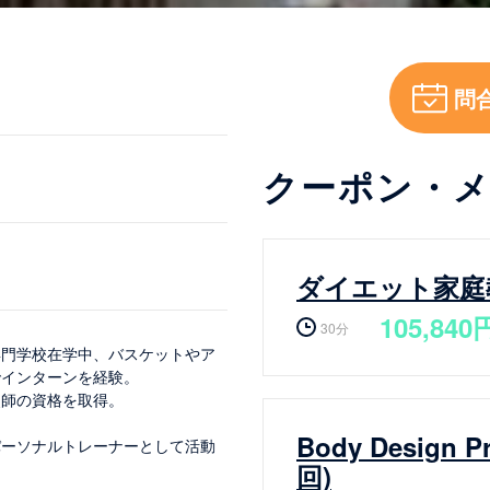
問
クーポン・
ダイエット家庭
105,840
30分
専門学校在学中、バスケットやア
でインターンを経験。
灸師の資格を取得。
Body Design 
パーソナルトレーナーとして活動
回)