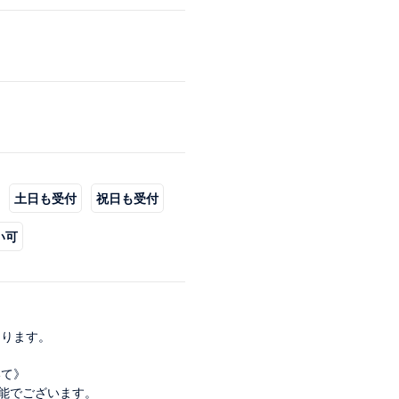
土日も受付
祝日も受付
い可
なります。
いて》
可能でございます。