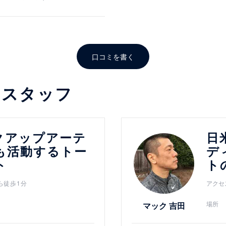
口コミを書く
るスタッフ
詳細を見る
クアップアーテ
日
も活動するトー
デ
ト
ト
ら徒歩1分
アクセ
場所
マック 吉田