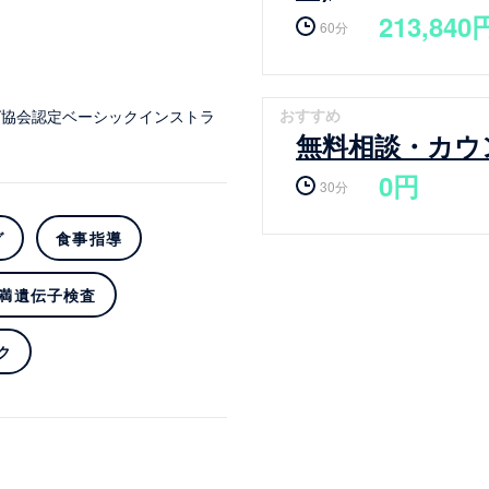
213,840
60分
おすすめ
グ協会認定ベーシックインストラ
無料相談・カウ
0円
30分
グ
食事指導
満遺伝子検査
ク