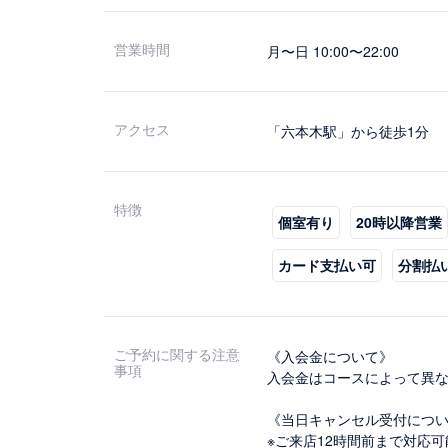
営業時間
月〜日 10:00〜22:00
アクセス
「六本木駅」から徒歩1分
特徴
個室有り
20時以降営業
カード支払い可
分割払
ご予約に関する注意
《入会金について》
事項
入会金はコースによって異
《当日キャンセル受付につ
※ご来店12時間前まで対応