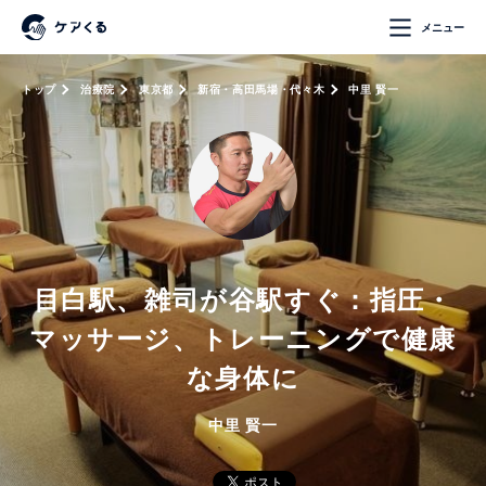
メニュー
トップ
治療院
東京都
新宿・高田馬場・代々木
中里 賢一
目白駅、雑司が谷駅すぐ：指圧・
マッサージ、トレーニングで健康
な身体に
中里 賢一