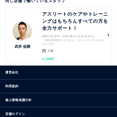
同じ店舗で働いているスタッフ
見る
アスリートのケアやトレーニ
ングはもちろんすべての方を
全力サポート！
副都心線 雑司ヶ谷駅3番出口正面 徒歩0分
（1階は美容院スカラさん、セブンイレブンのおと
なりです）
武井 佑樹
店舗
12,300円
運営会社
利用規約
個人情報保護方針
店舗ログイン