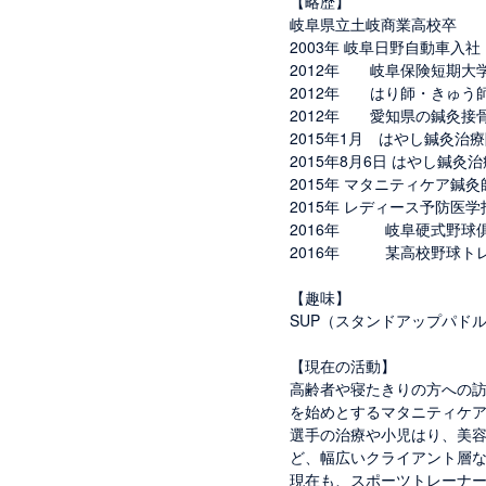
【略歴】
岐阜県立土岐商業高校卒
2003年 岐阜日野自動車入社
2012年 岐阜保険短期大
2012年 はり師・きゅう
2012年 愛知県の鍼灸接
2015年1月 はやし鍼灸治
2015年8月6日 はやし鍼灸
2015年 マタニティケア鍼
2015年 レディース予防医
2016年 岐阜硬式野球
2016年 某高校野球ト
【趣味】
SUP（スタンドアップパドル
【現在の活動】
高齢者や寝たきりの方への
を始めとするマタニティケ
選手の治療や小児はり、美
ど、幅広いクライアント層
現在も、スポーツトレーナ