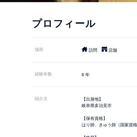
プロフィール
場所
訪問
店舗
経験年数
6 年
紹介文
【出身地】
岐阜県多治見市
【保有資格】
はり師、きゅう師（国家資