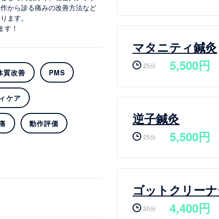
動作から診る痛みの改善方法など
おります。
ます！
マタニティ鍼灸
5,500円
25分
体質改善
PMS
ィケア
逆子鍼灸
痛
動作評価
5,500円
25分
ゴットクリーナ
4,400円
30分