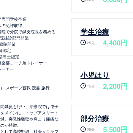
学専門学校卒業
師の免許取得
学生治療
骨院で分院で鍼灸院長を務める
療院往診部門開業
4,400円
25分
治療院開業
灸師認定
学指導士認定
俱楽部コーチ兼トレーナー
レーナー
小児はり
2,200円
15分
） スポーツ観戦 読書 旅行
訪問鍼灸も行い、治療院では逆子
アをメインに、トップアスリート
部分治療
容鍼、突発性難聴や肩こり腰痛な
なのが特徴。
5,500円
25分
ーとして高校野球、社会人クラブ