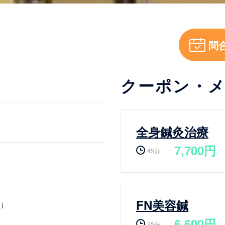
問
クーポン・
全身鍼灸治療
7,700円
45分
FN美容鍼
格）
6,600円
25分