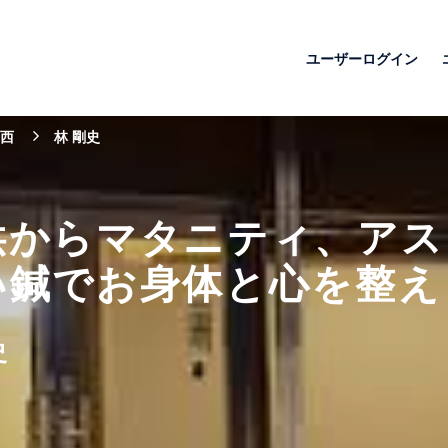
ユーザーログイン
西
林 剛史
供からマタニティ、アス
い鍼でお身体と心を整え
史