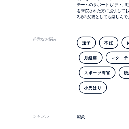
チームのサポートも行い、
を来院された方に提供して
2児の父親としても楽しんで
得意なお悩み
逆子
不妊
月経痛
マタニテ
スポーツ障害
腰
小児はり
ジャンル
鍼灸