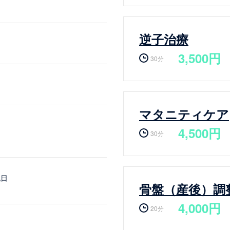
逆子治療
3,500円
30分
マタニティケア
4,500円
30分
祝日
骨盤（産後）調
4,000円
20分