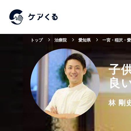
トップ
治療院
愛知県
一宮・稲沢・愛
子
良
林 剛