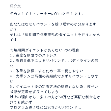
紹介文
初めまして！トレーナーのYutoと申します。
あなたはなぜリバウンドを繰り返すのか分かります
か？
それは『短期間で体重重視のダイエットを行う』から
です。
☆短期間ダイエットが良くない5つの理由
1．過度な制限でのストレス
2．筋肉量低下によるリバウンド、ボディラインの悪
化
3．体重を指標にするため一喜一憂しやすい
4．大手ジムは高額の為継続できずリバウンドしやす
い
5．ダイエット後の定着方法の指導もない為、痩せた
状態が定着せず戻ってしまう…
以上の理由から、多くの方が50万など高額な料金をか
けても続かず
プログラム終了後には90%がリバウンド…