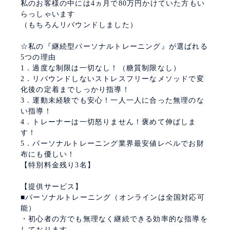
私のお客様の中には4ヵ月で80万円かけていた方もい
らっしゃいます
（もちろんリバウンドしました）
☆私の『継続型パーソナルトレーニング』が選ばれる
5つの理由
1．過度な制限は一切なし！（糖質制限なし）
2．リバウンドしないストレスフリーなメソッドで変
化後の定着までしっかり指導！
3．運動未経験でも安心！一人一人に合った無理のな
い指導！
4．トレーナーは一切怒りません！褒めて伸ばしま
す！
5．パーソナルトレーニング業界最安値レベルでお財
布にも優しい！
【特別料金残り3名】
【提供サービス】
■パーソナルトレーニング（オンラインは全国対応可
能）
・初心者の方でも無理なく継続できる効率的な指導を
しております。