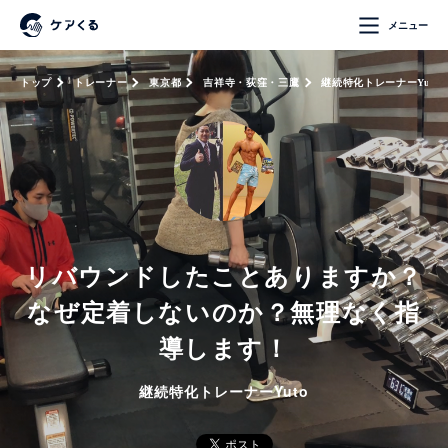
メニュー
トップ
トレーナー
東京都
吉祥寺・荻窪・三鷹
継続特化トレーナーYuto
リバウンドしたことありますか？
なぜ定着しないのか？無理なく指
導します！
継続特化トレーナーYuto