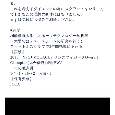
る。
これを考えずダイエットの為にスクワットをやりこん
でもあなたの理想の身体にはなりません。
まずは気軽にお悩みご相談ください。
■経歴
桐蔭横浜大学 スポーツテクノロジー学科卒
（大学ではテストステロンの研究を行う）
フィットネスクラブで3年間指導にあたる
【実績】
2018 NPCJ MOLACUP メンズフィジークOverall
Champion(総合優勝)※現FWJ
・その他入賞
1位×1・3位×2・入賞×1
【保有資格】
JCCA