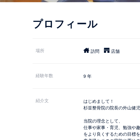
プロフィール
場所
訪問
店舗
経験年数
9 年
紹介文
はじめまして！
杉並整骨院の院長の外山健
当院の理念として、
仕事や家事・育児、勉強や
をより良くするための目標