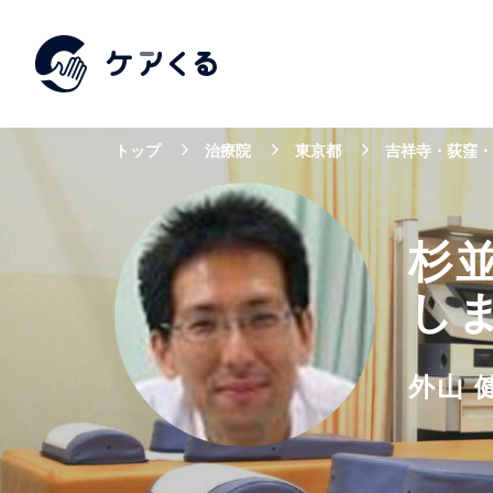
トップ
治療院
東京都
吉祥寺・荻窪・
杉
し
外山 