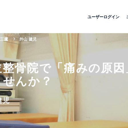
ユーザーログイン
三鷹
外山 健児
並整骨院で「痛みの原因
ませんか？
健児