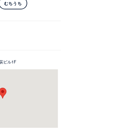
むちうち
荻ビル1F