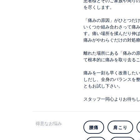
患者様とそのご家族や周り
を尽くします。
「痛みの原因」がひとつだ
いくつか組み合わさって痛
す。痛い場所を揉んだり伸
痛みがやわらぐだけの対処
離れた場所にある「痛みの
て根本的に痛みを取り去る
痛みを一刻も早く改善した
しだし、全身のバランスを
ともお試し下さい。
スタッフ一同心よりお待ち
得意なお悩み
腰痛
肩こり