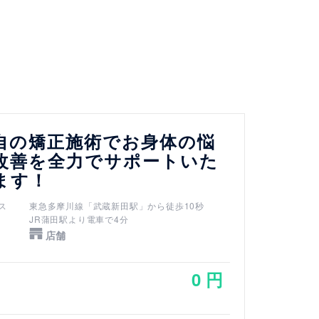
自の矯正施術でお身体の悩
改善を全力でサポートいた
ます！
ス
東急多摩川線「武蔵新田駅」から徒歩10秒
JR蒲田駅より電車で4分
店舗
0 円