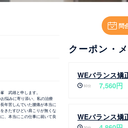
問
クーポン・
WEバランス矯
7,560円
60分
永峯 武雄と申します。
のお悩みに寄り添い、私の治療
「長年苦しんでいた腰痛が本当に
障をきたすひどい肩こりが無くな
WEバランス矯
時に、本当にこの仕事に就いて良
4,860円
30分