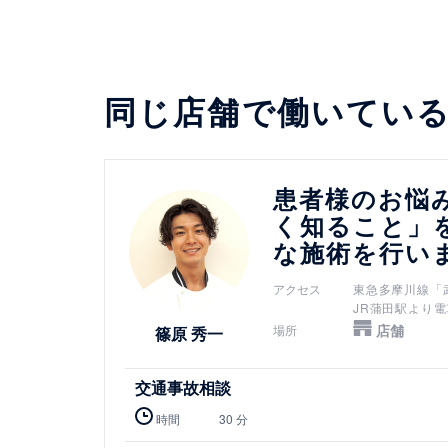
同じ店舗で働いてい
詳細を見る
患者様のお悩
く知ること」
な施術を行い
アクセス
東急多摩川線「
JR蒲田駅より電
店舗
場所
篠原 秀一
交通事故相談
時間
30 分