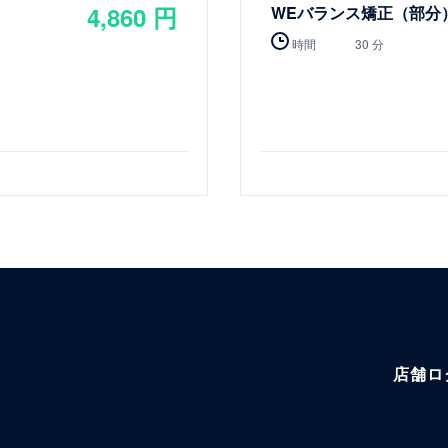
4,860 円
WEバランス矯正（部分
時間
30 分
店舗ロ