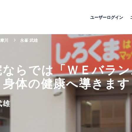
ユーザーログイン
摩川
永峯 武雄
院ならでは「ＷＥバラン
と身体の健康へ導きます
武雄