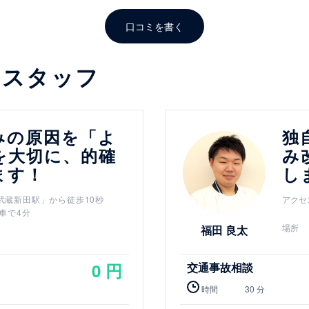
口コミを書く
るスタッフ
詳細を見る
みの原因を「よ
独
を大切に、的確
み
ます！
し
武蔵新田駅」から徒歩10秒
アクセ
車で4分
場所
福田 良太
0 円
交通事故相談
時間
30 分