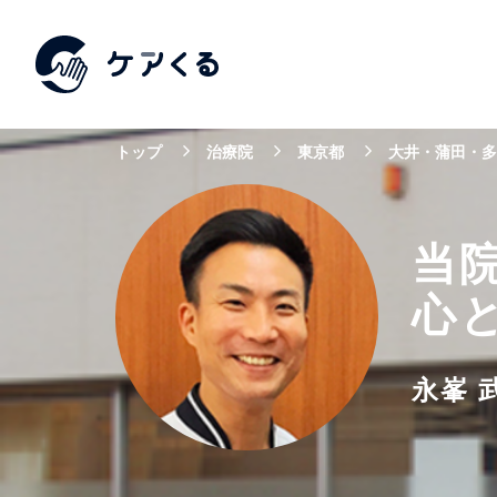
トップ
治療院
東京都
大井・蒲田・多
当
心
永峯 