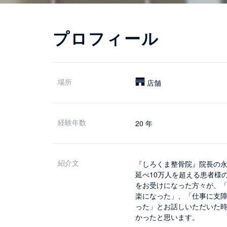
プロフィール
場所
店舗
経験年数
20 年
紹介文
『しろくま整骨院』院長の
延べ10万人を超える患者様
をお受けになった方々が、
楽になった」、「仕事に支
った」とお話しいただいた
かったと思います。