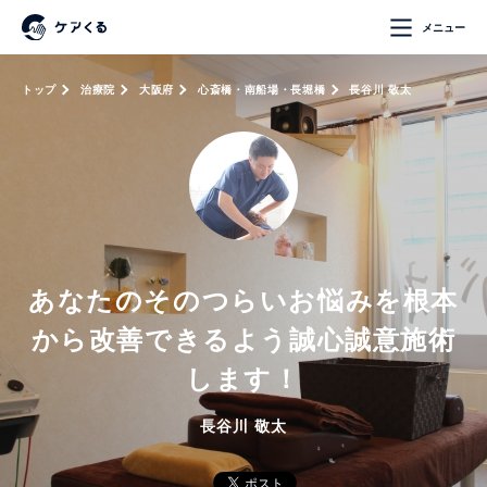
メニュー
トップ
治療院
大阪府
心斎橋・南船場・長堀橋
長谷川 敬太
あなたのそのつらいお悩みを根本
から改善できるよう誠心誠意施術
します！
長谷川 敬太