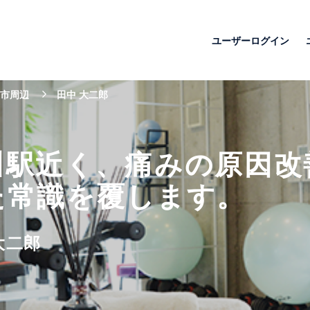
ユーザーログイン
市周辺
田中 大二郎
川駅近く、痛みの原因改
た常識を覆します。
大二郎