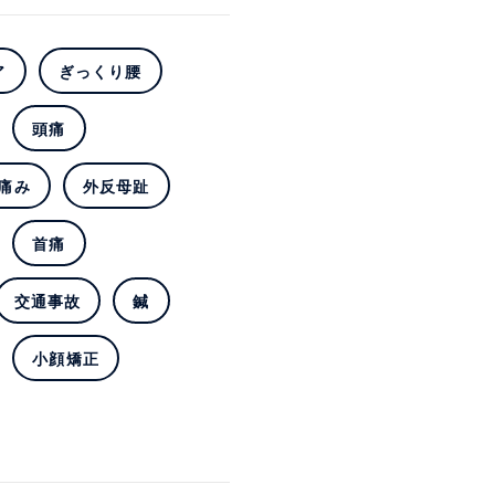
ア
ぎっくり腰
頭痛
痛み
外反母趾
首痛
交通事故
鍼
小顔矯正