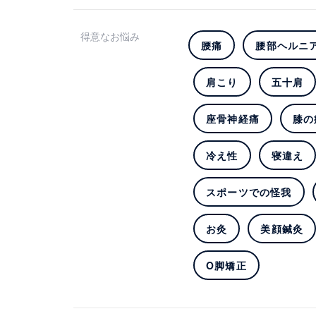
得意なお悩み
腰痛
腰部ヘルニ
肩こり
五十肩
座骨神経痛
膝の
冷え性
寝違え
スポーツでの怪我
お灸
美顔鍼灸
O脚矯正