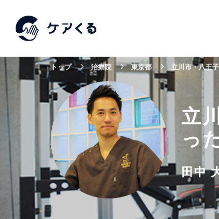
トップ
治療院
東京都
立川市・八王子
立
っ
田中 