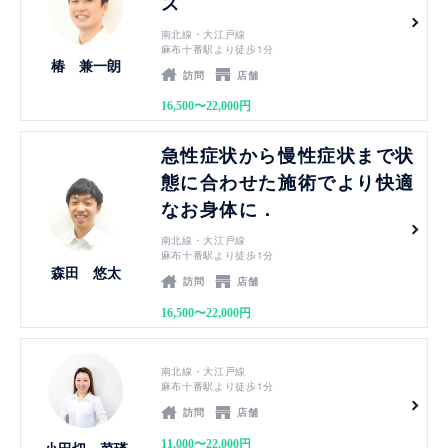
ス
南北線・大江戸線
麻布十番駅より徒歩1分
椿 兼一朗
訪問
店舗
16,500〜22,000円
見る
急性症状から慢性症状まで状
態に合わせた施術でより快適
なお身体に．
南北線・大江戸線
麻布十番駅より徒歩1分
森田 悠太
訪問
店舗
16,500〜22,000円
見る
南北線・大江戸線
麻布十番駅より徒歩1分
訪問
店舗
11,000〜22,000円
小田切 菜瑛