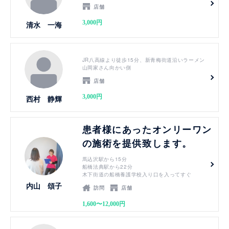
店舗
3,000円
清水 一海
見る
JR八高線より徒歩15分、新青梅街道沿いラーメン
山岡家さん向かい側
店舗
3,000円
西村 静輝
見る
患者様にあったオンリーワン
の施術を提供致します。
馬込沢駅から15分
船橋法典駅から22分
木下街道の船橋養護学校入り口を入ってすぐ
内山 頌子
訪問
店舗
1,600〜12,000円
見る