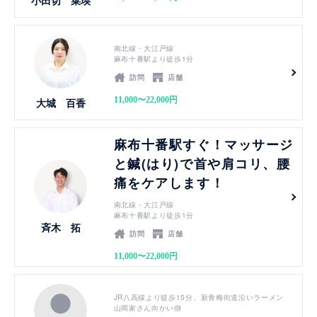
見る
南北線・大江戸線
麻布十番駅より徒歩1分
訪問
店舗
11,000〜22,000円
大城 百香
見る
麻布十番駅すぐ！マッサージ
と鍼(はり)で首や肩コリ、腰
痛をケアします！
南北線・大江戸線
麻布十番駅より徒歩1分
斉木 拓
訪問
店舗
11,000〜22,000円
見る
JR八高線より徒歩15分、新青梅街道沿いラーメン
山岡家さん向かい側