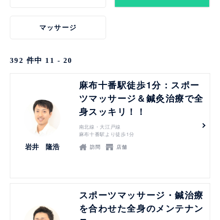
マッサージ
392
件中
11 - 20
見る
麻布十番駅徒歩1分：スポー
ツマッサージ＆鍼灸治療で全
身スッキリ！！
南北線・大江戸線
麻布十番駅より徒歩1分
岩井 隆浩
訪問
店舗
見る
スポーツマッサージ・鍼治療
を合わせた全身のメンテナン