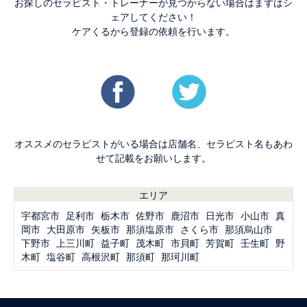
お探しのセラピスト・トレーナーが見つからない場合はまずはシ
ェアしてください！
ケアくるから登録の依頼を行います。
オススメのセラピストがいる場合は店舗名、セラピスト名もあわ
せて記載をお願いします。
エリア
宇都宮市
足利市
栃木市
佐野市
鹿沼市
日光市
小山市
真
岡市
大田原市
矢板市
那須塩原市
さくら市
那須烏山市
下野市
上三川町
益子町
茂木町
市貝町
芳賀町
壬生町
野
木町
塩谷町
高根沢町
那須町
那珂川町