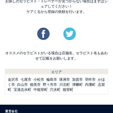
お探しのセラピスト・トレーナーが見つからない場合はまずはシ
ェアしてください！
ケアくるから登録の依頼を行います。
オススメのセラピストがいる場合は店舗名、セラピスト名もあわ
せて記載をお願いします。
エリア
金沢市
七尾市
小松市
輪島市
珠洲市
加賀市
羽咋市
かほ
く市
白山市
能美市
野々市市
川北町
津幡町
内灘町
志賀
町
宝達志水町
中能登町
穴水町
能登町
運営会社