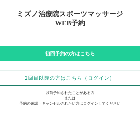
ミズノ治療院スポーツマッサージ
WEB予約
初回予約の方はこちら
2回目以降の方はこちら（ログイン）
以前予約されたことがある方
または
予約の確認・キャンセルされたい方はログインしてください